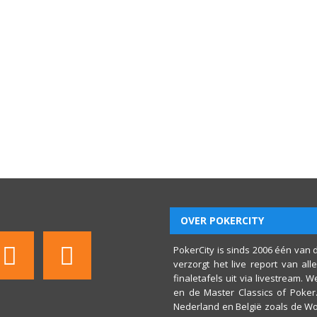
OVER POKERCITY
PokerCity is sinds 2006 één va
verzorgt het live report van al
finaletafels uit via livestream.
en de Master Classics of Poker. 
Nederland en België zoals de Wo