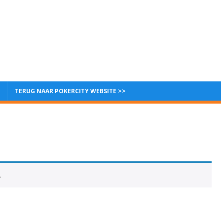
TERUG NAAR POKERCITY WEBSITE >>
.